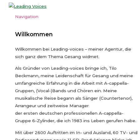
Zum
Inhalt
Navigation
Navigation
springen
Willkommen
Willkommen bei Leading-voices – meiner Agentur, die
sich ganz dem Thema Gesang widmet.
Als Gründer von Leading-voices bringe ich, Tilo
Beckmann, meine Leidenschaft für Gesang und meine
umfangreiche Erfahrung in die Arbeit mit A-cappella-
Gruppen, (Vocal-)Bands und Chören ein. Meine
musikalische Reise begann als Sänger (Countertenor),
Arrangeur und zeitweise Manager
der ersten deutschen professionellen A-cappella-
Gruppe 6-Zylinder, die ich 1983 ins Leben gerufen habe.
Mit über 2600 Auftritten im In- und Ausland, 60 TV- und
Radiosendungen sowie 11 CD-Produktionen blicke ich